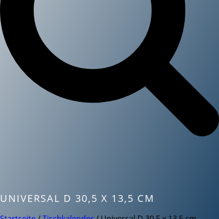
UNIVERSAL D 30,5 X 13,5 CM
Startseite
/
Tischkalender
/ Universal D 30,5 x 13,5 cm