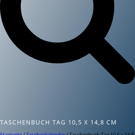
TASCHENBUCH TAG 10,5 X 14,8 CM
Startseite
/
Taschenkalender
/ Taschenbuch Tag 10,5 x 14,8