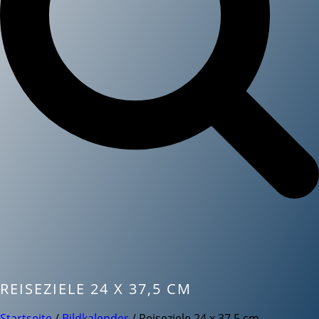
REISEZIELE 24 X 37,5 CM
Startseite
/
Bildkalender
/ Reiseziele 24 x 37,5 cm